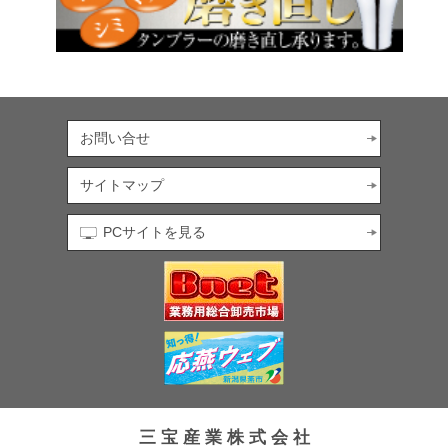
お問い合せ
サイトマップ
PCサイトを見る
三 宝 産 業 株 式 会 社