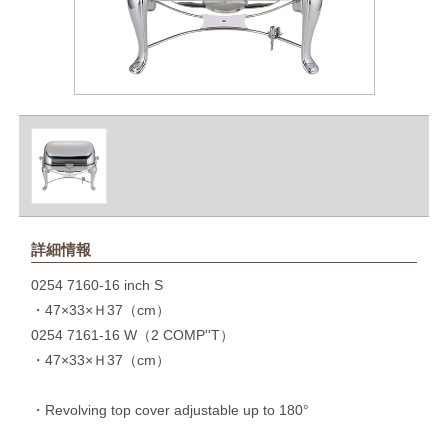
詳細情報
0254 7160-16 inch S
・47×33×Ｈ37（cm）
0254 7161-16 W（2 COMP''T）
・47×33×Ｈ37（cm）
・Revolving top cover adjustable up to 180°