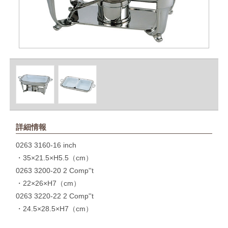
詳細情報
0263 3160-16 inch
・35×21.5×H5.5（cm）
0263 3200-20 2 Comp''t
・22×26×H7（cm）
0263 3220-22 2 Comp''t
・24.5×28.5×H7（cm）