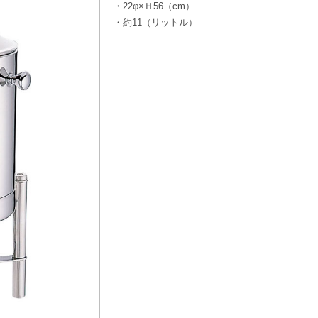
・22φ×Ｈ56（cm）
・約11（リットル）