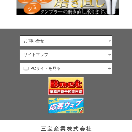
お問い合せ
サイトマップ
PCサイトを見る
三 宝 産 業 株 式 会 社