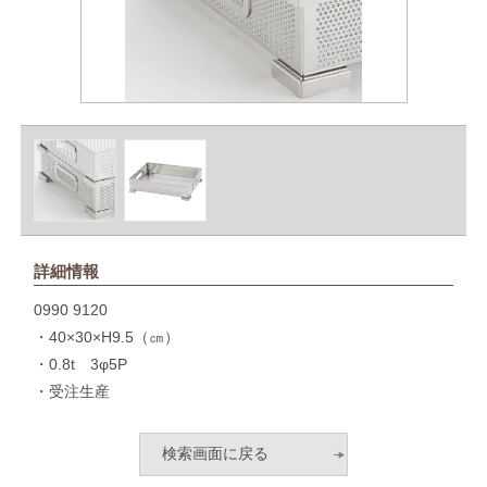
詳細情報
0990 9120
・40×30×H9.5（㎝）
・0.8t 3φ5P
・受注生産