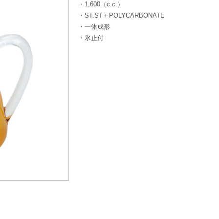
・1,600（c.c.）
・ST.ST＋POLYCARBONATE
・一体成形
・氷止付