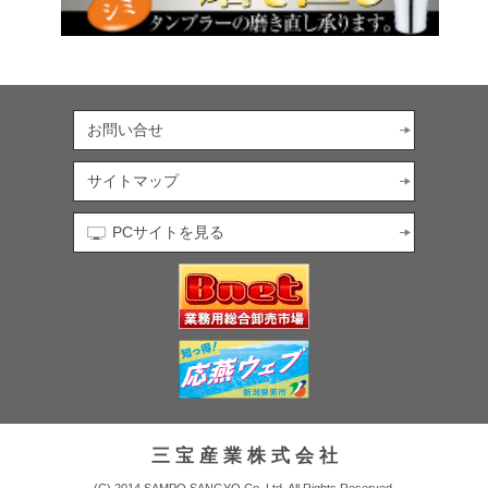
お問い合せ
サイトマップ
PCサイトを見る
三 宝 産 業 株 式 会 社