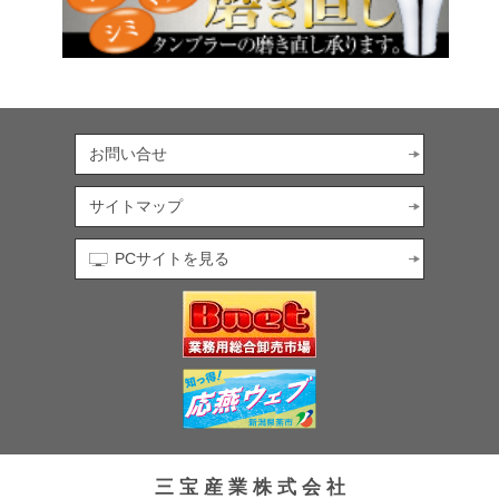
お問い合せ
サイトマップ
PCサイトを見る
三 宝 産 業 株 式 会 社