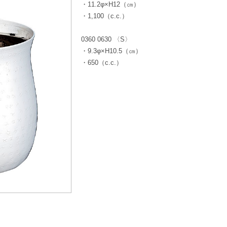
・11.2φ×H12（㎝）
・1,100（c.c.）
0360 0630 〈S〉
・9.3φ×H10.5（㎝）
・650（c.c.）