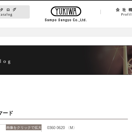
マード
画像をクリックで拡大
0360 0620 〈M〉